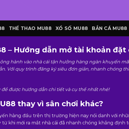
88
THỂ THAO MU88
XỔ SỐ MU88
BẮN CÁ MU88
 – Hướng dẫn mở tài khoản đặt 
thông hành vào nhà cái tận hưởng hàng ngàn khuyến mã
n. Với quy trình đăng ký siêu đơn giản, nhanh chóng thì
 để được hướng dẫn chi tiết và cụ thể nhất nhé!
U88 thay vì sân chơi khác?
yến hàng đầu trên thị trường hiện nay nổi danh với n
y từ khi mới ra mắt nhà cái đã nhanh chóng khẳng định tê