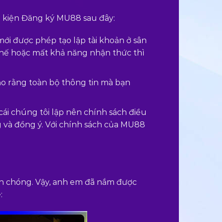
ều kiện Đăng ký MU88 sau đây:
mới được phép tạo lập tài khoản ở sân
 chế hoặc mất khả năng nhận thức thì
ảo rằng toàn bộ thông tin mà bạn
ái chúng tôi lập nên chính sách điều
 và đồng ý. Với chính sách của MU88
anh chóng. Vậy, anh em đã nắm được
: