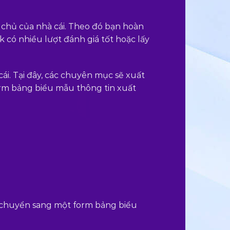
 chủ của nhà cái. Theo đó bạn hoàn
 có nhiều lượt đánh giá tốt hoặc lấy
i. Tại đây, các chuyên mục sẽ xuất
orm bảng biểu mẫu thông tin xuất
h chuyển sang một form bảng biểu