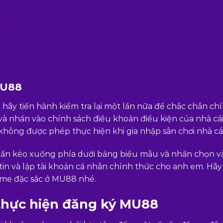
MU88
 hãy tiến hành kiểm tra lại một lần nữa để chắc chắn ch
 nhấn vào chính sách điều khoản điều kiện của nhà cái
hông được phép thực hiện khi gia nhập sân chơi nhà cá
ỉ cần kéo xuống phía dưới bảng biểu mẫu và nhấn chọn
tin và lập tài khoản cá nhân chính thức cho anh em. Hãy
ame đặc sắc ở MU88 nhé.
 thực hiện đăng ký MU88