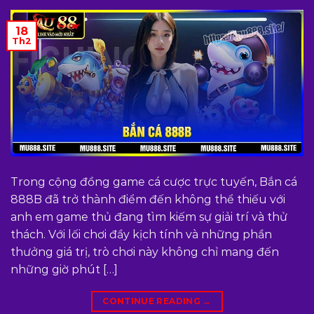
18
Th2
Trong cộng đồng game cá cược trực tuyến, Bắn cá
888B đã trở thành điểm đến không thể thiếu với
anh em game thủ đang tìm kiếm sự giải trí và thử
thách. Với lối chơi đầy kịch tính và những phần
thưởng giá trị, trò chơi này không chỉ mang đến
những giờ phút […]
CONTINUE READING
→