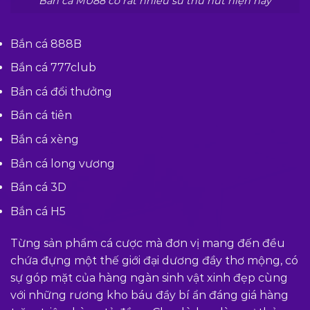
Bắn cá MU88 có rất nhiều sứ thu hút hiện nay
Bắn cá 888B
Bắn cá 777club
Bắn cá đổi thưởng
Bắn cá tiên
Bắn cá xèng
Bắn cá long vương
Bắn cá 3D
Bắn cá H5
Từng sản phẩm cá cược mà đơn vị mang đến đều
chứa đựng một thế giới đại dương đầy thơ mộng, có
sự góp mặt của hàng ngàn sinh vật xinh đẹp cùng
với những rương kho báu đầy bí ẩn đáng giá hàng