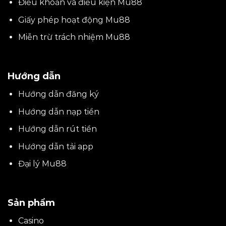
Điều khoản và điều kiện Mu88
Giấy phép hoạt động Mu88
Miễn trừ trách nhiệm Mu88
Hướng dẫn
Hướng dẫn đăng ký
Hướng dẫn nạp tiền
Hướng dẫn rút tiền
Hướng dẫn tải app
Đại lý Mu88
Sản phẩm
Casino